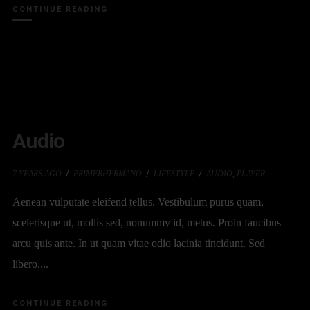
CONTINUE READING
Audio
7 YEARS AGO
PRIMERHERMANO
LIFESTYLE
AUDIO
,
PLAYER
Aenean vulputate eleifend tellus. Vestibulum purus quam,
scelerisque ut, mollis sed, nonummy id, metus. Proin faucibus
arcu quis ante. In ut quam vitae odio lacinia tincidunt. Sed
libero....
CONTINUE READING