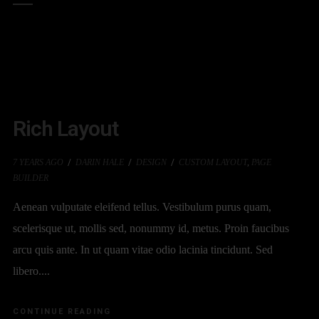
Rich Layout
7 YEARS AGO
DARIN HALE
DESIGN
CUSTOM LAYOUT
,
PAGE
BUILDER
Aenean vulputate eleifend tellus. Vestibulum purus quam,
scelerisque ut, mollis sed, nonummy id, metus. Proin faucibus
arcu quis ante. In ut quam vitae odio lacinia tincidunt. Sed
libero....
CONTINUE READING