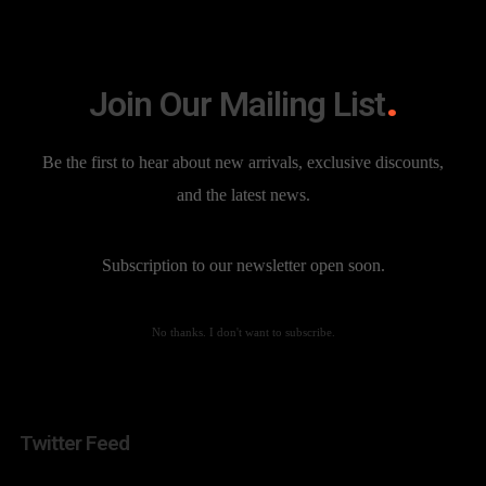
Photography
(6)
Travel
(6)
Join Our Mailing List
Uncategorized
(3)
Words
(2)
Be the first to hear about new arrivals, exclusive discounts,
and the latest news.
Tags
Subscription to our newsletter open soon.
audio
beach
blank
custom layout
design
eat
food
fun
furniture
mellow
motion
page builder
photo
photography
player
quotes
sea
standard
summer
sun
No thanks. I don't want to subscribe.
umbrella
video
yellow
Twitter Feed