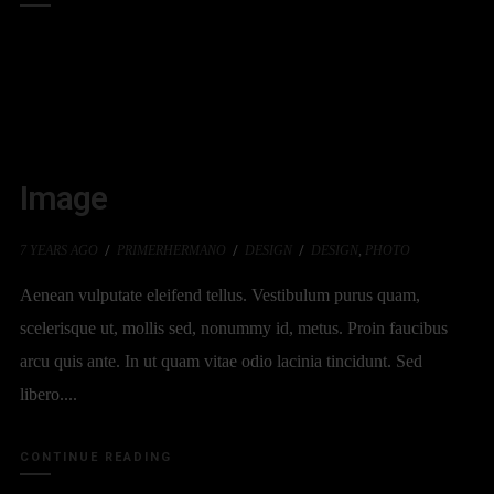
Image
7 YEARS AGO
PRIMERHERMANO
DESIGN
DESIGN
,
PHOTO
Aenean vulputate eleifend tellus. Vestibulum purus quam,
scelerisque ut, mollis sed, nonummy id, metus. Proin faucibus
arcu quis ante. In ut quam vitae odio lacinia tincidunt. Sed
libero....
CONTINUE READING