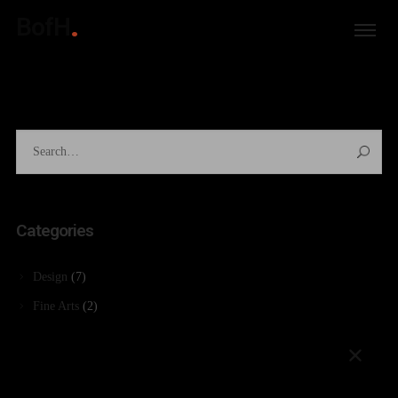
BofH
Categories
Design
(7)
Fine Arts
(2)
Landscapes
(1)
Lifestyle
(3)
Motion
(1)