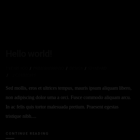
Hello world!
7 YEARS AGO
PRIMERHERMANO
DESIGN
STANDARD
2
COMMENTS
Sed mollis, eros et ultrices tempus, mauris ipsum aliquam libero,
non adipiscing dolor urna a orci. Fusce commodo aliquam arcu.
In ac felis quis tortor malesuada pretium. Praesent egestas
tristique nibh....
CONTINUE READING