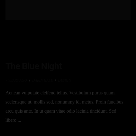
The Blue Night
7 YEARS AGO
DARIN HALE
DESIGN
Aenean vulputate eleifend tellus. Vestibulum purus quam,
scelerisque ut, mollis sed, nonummy id, metus. Proin faucibus
arcu quis ante. In ut quam vitae odio lacinia tincidunt. Sed
libero....