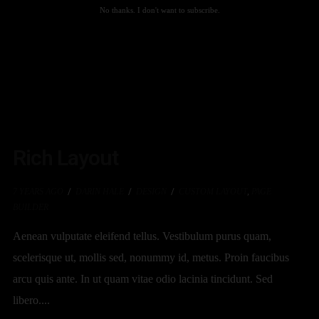
CONTINUE READING
No thanks. I don't want to subscribe.
Rich Layout
7 YEARS AGO
DARIN HALE
DESIGN
CUSTOM LAYOUT
,
PAGE
BUILDER
Aenean vulputate eleifend tellus. Vestibulum purus quam,
scelerisque ut, mollis sed, nonummy id, metus. Proin faucibus
arcu quis ante. In ut quam vitae odio lacinia tincidunt. Sed
libero....