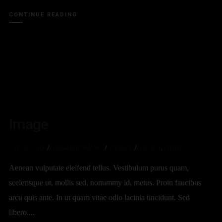
CONTINUE READING
Image
7 YEARS AGO
PRIMERHERMANO
DESIGN
DESIGN
,
PHOTO
Aenean vulputate eleifend tellus. Vestibulum purus quam,
scelerisque ut, mollis sed, nonummy id, metus. Proin faucibus
arcu quis ante. In ut quam vitae odio lacinia tincidunt. Sed
libero....