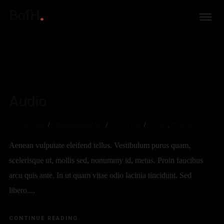
BofH
Audio
7 YEARS AGO
PRIMERHERMANO
LIFESTYLE
AUDIO
,
PLAYER
Aenean vulputate eleifend tellus. Vestibulum purus quam,
scelerisque ut, mollis sed, nonummy id, metus. Proin faucibus
arcu quis ante. In ut quam vitae odio lacinia tincidunt. Sed
libero....
CONTINUE READING