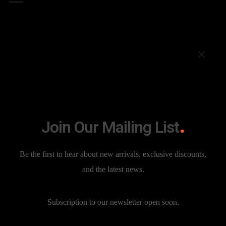
Audio
Join Our Mailing List
7 YEARS AGO
PRIMERHERMANO
LIFESTYLE
AUDIO
,
PLAYER
Aenean vulputate eleifend tellus. Vestibulum purus quam,
Be the first to hear about new arrivals, exclusive discounts,
scelerisque ut, mollis sed, nonummy id, metus. Proin faucibus
and the latest news.
arcu quis ante. In ut quam vitae odio lacinia tincidunt. Sed
libero....
Subscription to our newsletter open soon.