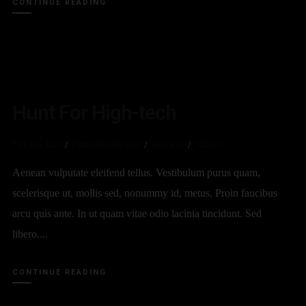
CONTINUE READING
Hunt For High-tech
7 YEARS AGO
PRIMERHERMANO
MOTION
VIDEO
Aenean vulputate eleifend tellus. Vestibulum purus quam,
scelerisque ut, mollis sed, nonummy id, metus. Proin faucibus
arcu quis ante. In ut quam vitae odio lacinia tincidunt. Sed
libero....
CONTINUE READING