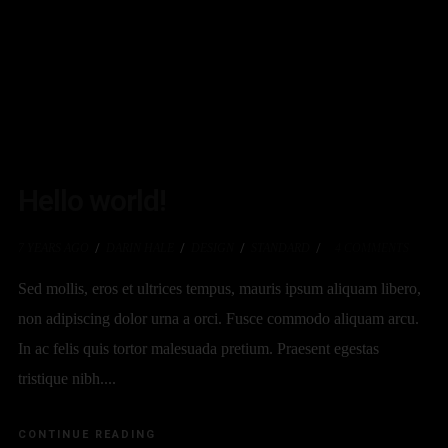
Hello world!
7 YEARS AGO
DARIN HALE
DESIGN
STANDARD
4
COMMENTS
Sed mollis, eros et ultrices tempus, mauris ipsum aliquam libero,
non adipiscing dolor urna a orci. Fusce commodo aliquam arcu.
In ac felis quis tortor malesuada pretium. Praesent egestas
tristique nibh....
CONTINUE READING