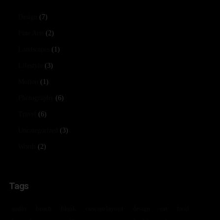
Design
(7)
Fine Arts
(2)
Landscapes
(1)
Lifestyle
(3)
Motion
(1)
Photography
(6)
Travel
(6)
Uncategorized
(3)
Words
(2)
Tags
audio
beach
blank
custom layout
design
eat
food